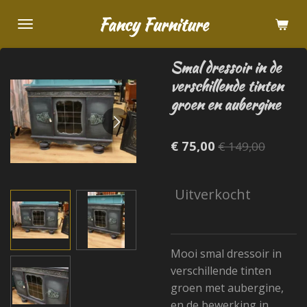
Ga
Fancy Furniture
direct
naar
Smal dressoir in de
de
verschillende tinten
hoofdinhoud
groen en aubergine
€ 75,00
€ 149,00
Uitverkocht
Mooi smal dressoir in
verschillende tinten
groen met aubergine,
en de bewerking in