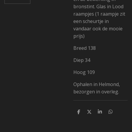
bronstint. Glas in Lood
raampjes (1 raampje zit
een scheurtje in
vandaar ook de mooie
prijs)
Breed 138
Diep 34
Hoog 109
Ophalen in Helmond,
bezorgen in overleg.
D
D
S
D
e
e
h
e
l
e
a
l
e
l
r
e