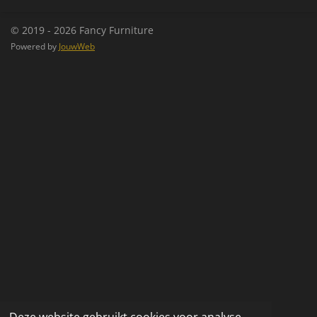
n
e
n
© 2019 - 2026 Fancy Furniture
Powered by
JouwWeb