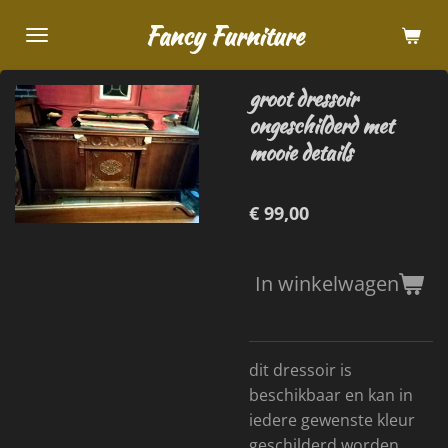
Ga
Fancy Furniture
direct
naar
groot dressoir
de
ongeschilderd met
hoofdinhoud
mooie details
€ 99,00
In winkelwagen
dit dressoir is
beschikbaar en kan in
iedere gewenste kleur
geschilderd worden,