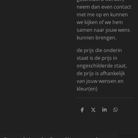
neem dan even contact
met me op en kunnen
we kijken of we hem
samen naar jouw wens
kunnen brengen.
de prijs die onderin
staat is de prijs in
ongeschilderde staat,
de prijs is afhankelijk
van jouw wensen en
kleur(en)
D
D
S
D
e
e
h
e
l
e
a
l
e
l
r
e
n
e
n