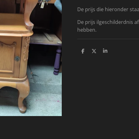
De prijs die hieronder staa
De prijs ilgeschilderdnis afh
hebben.
D
D
S
e
e
h
l
e
a
e
l
r
n
e