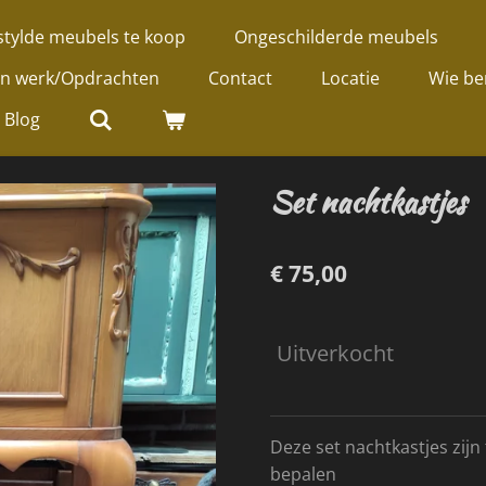
tylde meubels te koop
Ongeschilderde meubels
jn werk/Opdrachten
Contact
Locatie
Wie be
Blog
Set nachtkastjes
€ 75,00
Uitverkocht
Deze set nachtkastjes zijn 
bepalen