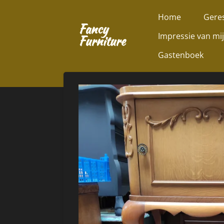
Ga
Home
Geres
direct
Fancy
Impressie van mi
naar
Furniture
de
Gastenboek
hoofdinhoud