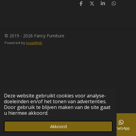
D
D
S
D
e
e
h
e
l
e
a
l
e
l
r
e
n
e
n
© 2019 - 2026 Fancy Furniture
Powered by
JouwWeb
Deze website gebruikt cookies voor analyse-
doeleinden en/of het tonen van advertenties.
Door gebruik te blijven maken van de site gaat
u hiermee akkoord.
Akkoord
E-mailadres
Telefoonnummer
Kaart
Facebook
WhatsApp