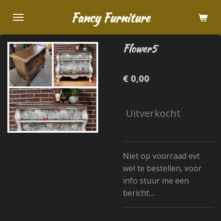
Ga
Fancy Furniture
direct
naar
Flower5
de
hoofdinhoud
€ 0,00
Uitverkocht
Niet op voorraad evt
wel te bestellen, voor
info stuur me een
bericht....