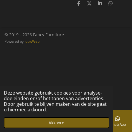
D
D
S
D
e
e
h
e
l
e
a
l
e
l
r
e
n
e
n
© 2019 - 2026 Fancy Furniture
Powered by
JouwWeb
Deze website gebruikt cookies voor analyse-
doeleinden en/of het tonen van advertenties.
Door gebruik te blijven maken van de site gaat
u hiermee akkoord.
Akkoord
E-mailadres
Telefoonnummer
Kaart
Facebook
WhatsApp