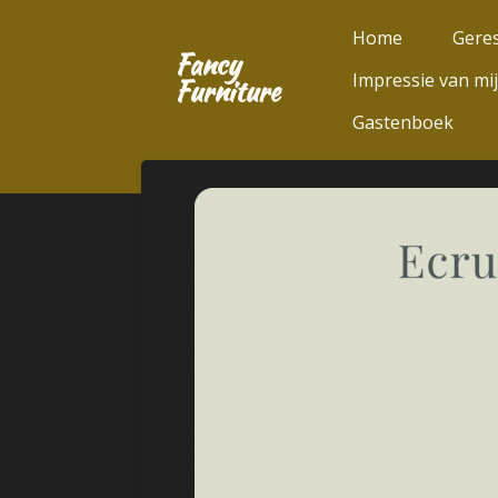
Ga
Home
Geres
direct
Fancy
Impressie van mi
naar
Furniture
de
Gastenboek
hoofdinhoud