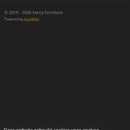
n
e
n
© 2019 - 2026 Fancy Furniture
Powered by
JouwWeb