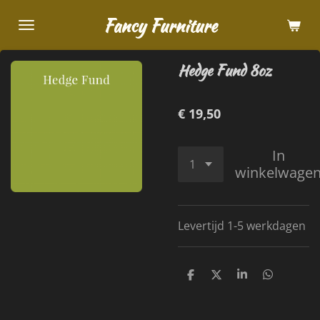
Ga
Fancy Furniture
direct
naar
Hedge Fund 8oz
de
hoofdinhoud
€ 19,50
In
winkelwage
Levertijd 1-5 werkdagen
D
D
S
D
e
e
h
e
l
e
a
l
e
l
r
e