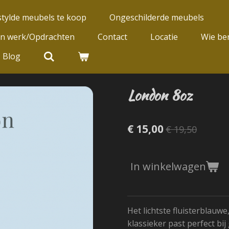
tylde meubels te koop
Ongeschilderde meubels
jn werk/Opdrachten
Contact
Locatie
Wie ben
Blog
London 8oz
€ 15,00
€ 19,50
In winkelwagen
Het lichtste fluisterblauwe
klassieker past perfect bij 