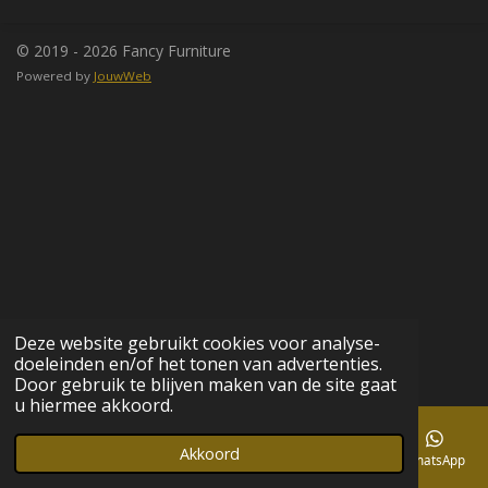
n
e
n
© 2019 - 2026 Fancy Furniture
Powered by
JouwWeb
Deze website gebruikt cookies voor analyse-
doeleinden en/of het tonen van advertenties.
Door gebruik te blijven maken van de site gaat
u hiermee akkoord.
Akkoord
E-mailadres
Telefoonnummer
Kaart
Facebook
WhatsApp