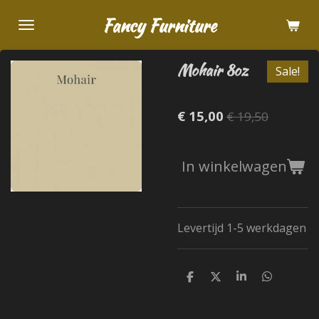
Ga
Fancy Furniture
direct
naar
Mohair 8oz
de
Sale!
hoofdinhoud
€ 15,00
€ 19,50
In winkelwagen
Levertijd 1-5 werkdagen
D
D
S
D
e
e
h
e
l
e
a
l
e
l
r
e