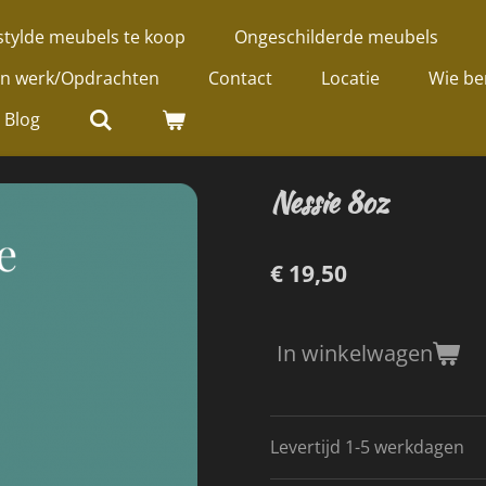
tylde meubels te koop
Ongeschilderde meubels
jn werk/Opdrachten
Contact
Locatie
Wie be
Blog
Nessie 8oz
€ 19,50
In winkelwagen
Levertijd 1-5 werkdagen