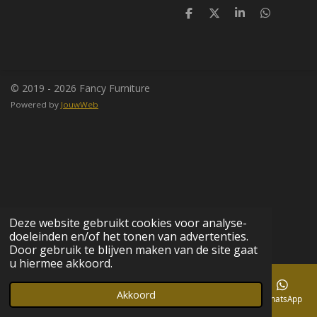
D
D
S
D
e
e
h
e
l
e
a
l
e
l
r
e
n
e
n
© 2019 - 2026 Fancy Furniture
Powered by
JouwWeb
Deze website gebruikt cookies voor analyse-
doeleinden en/of het tonen van advertenties.
Door gebruik te blijven maken van de site gaat
u hiermee akkoord.
Akkoord
E-mailadres
Telefoonnummer
Kaart
Facebook
WhatsApp