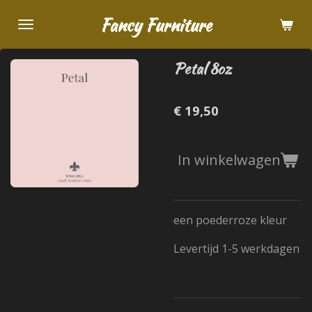
Ga
Fancy Furniture
direct
naar
Petal 8oz
de
hoofdinhoud
€ 19,50
In winkelwagen
een poederroze kleur
Levertijd 1-5 werkdagen