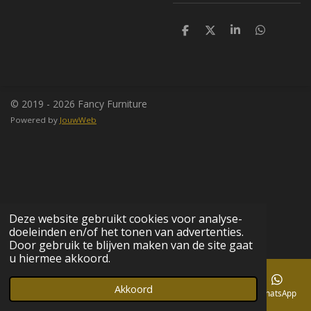
D
D
S
D
e
e
h
e
l
e
a
l
e
l
r
e
n
e
n
© 2019 - 2026 Fancy Furniture
Powered by
JouwWeb
Deze website gebruikt cookies voor analyse-
doeleinden en/of het tonen van advertenties.
Door gebruik te blijven maken van de site gaat
u hiermee akkoord.
Akkoord
E-mailadres
Telefoonnummer
Kaart
Facebook
WhatsApp