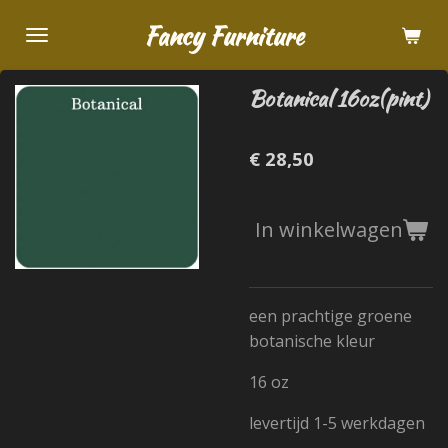
Ga
Fancy Furniture
direct
naar
Botanical 16oz(pint)
de
hoofdinhoud
€ 28,50
In winkelwagen
een prachtige groene
botanische kleur
16 oz
levertijd 1-5 werkdagen