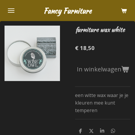
Ga
Fancy Furniture
direct
naar
furniture wax white
de
hoofdinhoud
€ 18,50
In winkelwagen
een witte wax waar je je
kleuren mee kunt
temperen
D
D
S
D