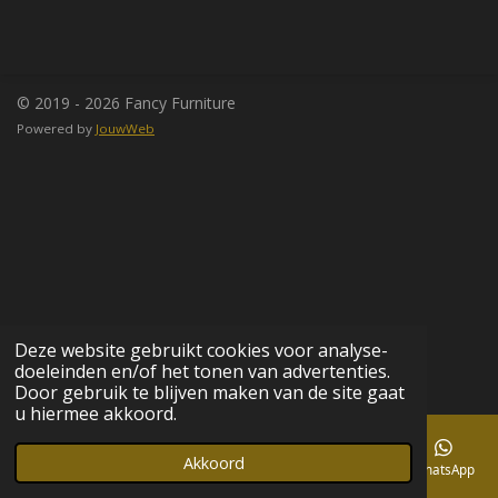
e
e
h
e
l
e
a
l
e
l
r
e
n
e
n
© 2019 - 2026 Fancy Furniture
Powered by
JouwWeb
Deze website gebruikt cookies voor analyse-
doeleinden en/of het tonen van advertenties.
Door gebruik te blijven maken van de site gaat
u hiermee akkoord.
Akkoord
E-mailadres
Telefoonnummer
Kaart
Facebook
WhatsApp