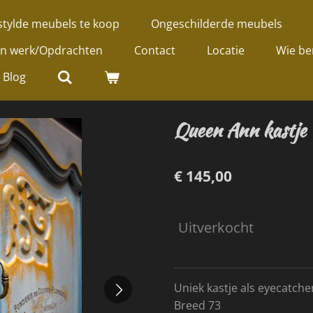
tylde meubels te koop
Ongeschilderde meubels
jn werk/Opdrachten
Contact
Locatie
Wie be
Blog
Queen Ann kastje
€ 145,00
Uitverkocht
Uniek kastje als eyecatche
Breed 73