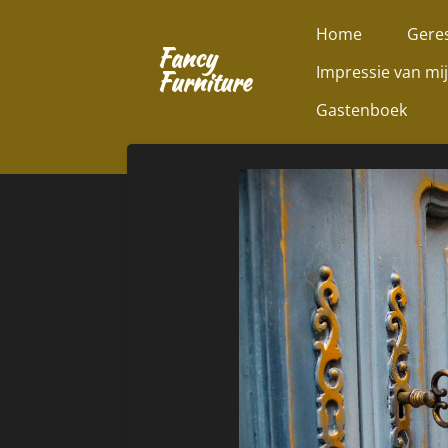
Ga
Home
Geres
direct
Fancy
Impressie van mi
naar
Furniture
de
Gastenboek
hoofdinhoud