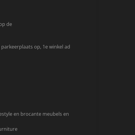
 op de
 parkeerplaats op, 1e winkel ad
estyle en brocante meubels en
urniture