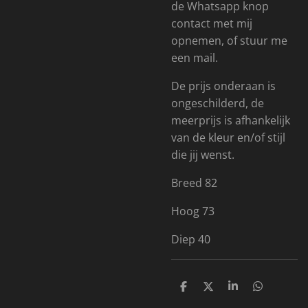
de Whatsapp knop
contact met mij
opnemen, of stuur me
een mail.
De prijs onderaan is
ongeschilderd, de
meerprijs is afhankelijk
van de kleur en/of stijl
die jij wenst.
Breed 82
Hoog 73
Diep 40
D
D
S
D
e
e
h
e