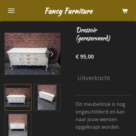
Ga
Fancy Furniture
direct
naar
Dressoir
de
(gereserveerd)
hoofdinhoud
€ 95,00
Uitverkocht
Dit meubelstuk is nog
ongeschilderd en kan
naar jouw wensen
opgeknapt worden.