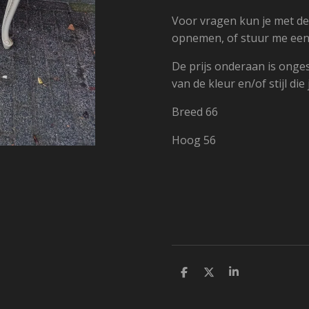
Voor vragen kun je met d
opnemen, of stuur me een 
De prijs onderaan is onges
van de kleur en/of stijl die 
Breed 66
Hoog 56
D
D
S
e
e
h
l
e
a