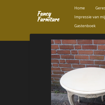
Ga
Home
Geres
direct
Fancy
Impressie van mi
naar
Furniture
de
Gastenboek
hoofdinhoud