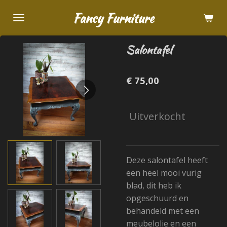
Ga
Fancy Furniture
direct
naar
Salontafel
de
hoofdinhoud
€ 75,00
Uitverkocht
Deze salontafel heeft
een heel mooi vurig
blad, dit heb ik
opgeschuurd en
behandeld met een
meubelolie en een