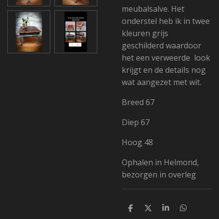
meubalsalve. Het
onderstel heb ik in twee
kleuren grijs
geschilderd waardoor
het een verweerde look
krijgt en de details nog
wat aangezet met wit.
Breed 67
Diep 67
Hoog 48
Ophalen in Helmond,
bezorgen in overleg
D
D
S
D
e
e
h
e