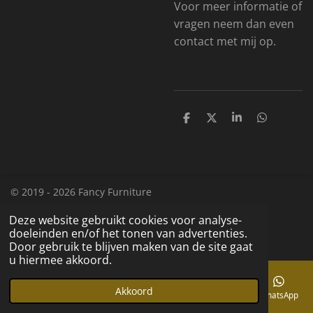
Voor meer informatie of
vragen neem dan even
contact met mij op.
D
D
S
D
e
e
h
e
l
e
a
l
e
l
r
e
n
e
n
© 2019 - 2026 Fancy Furniture
Powered by
JouwWeb
Deze website gebruikt cookies voor analyse-
doeleinden en/of het tonen van advertenties.
Door gebruik te blijven maken van de site gaat
u hiermee akkoord.
Akkoord
E-mailadres
Telefoonnummer
Kaart
Facebook
WhatsApp