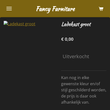
Ga
Fancy Furniture
direct
naar
Ladekast groot
de
hoofdinhoud
€ 0,00
Uitverkocht
Kan nog in elke
gewenste kleur en/of
stijl geschilderd worden,
de prijs is daar ook
afhankelijk van.