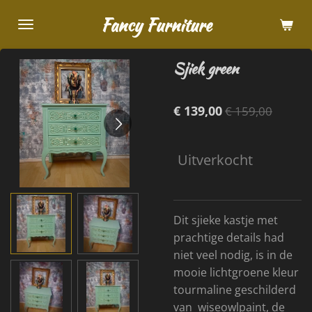
Ga
Fancy Furniture
direct
naar
Sjiek green
de
hoofdinhoud
€ 139,00
€ 159,00
Uitverkocht
Dit sjieke kastje met
prachtige details had
niet veel nodig, is in de
mooie lichtgroene kleur
tourmaline geschilderd
van wiseowlpaint, de