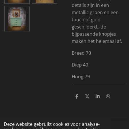
details zijn in een
metallic groen en een
touch of gold
geschilderd...de
bijpassende knopjes
maken het helemaal af.
Breed 70
Diep 40
Hoog 79
D
D
S
D
e
e
h
e
l
e
a
l
e
l
r
e
n
e
n
Deze website gebruikt cookies voor analyse-
© 2019 - 2026 Fancy Furniture