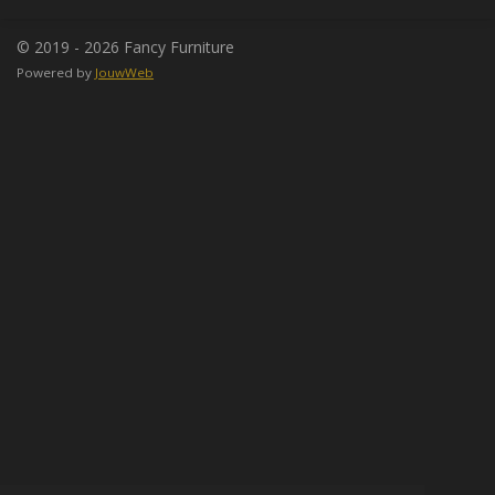
n
e
n
© 2019 - 2026 Fancy Furniture
Powered by
JouwWeb