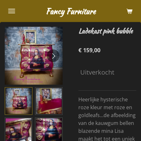
Ga
Fancy Furniture
direct
naar
Ladekast pink bubble
de
hoofdinhoud
€ 159,00
Uitverkocht
Heerlijke hysterische
roze kleur met roze en
goldleafs...de afbeelding
van de kauwgum bellen
blazende mina Lisa
maakt het tot een uniek