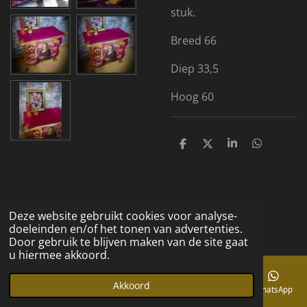
stuk.
Breed 66
Diep 33,5
Hoog 60
D
D
S
D
e
e
h
e
l
e
a
l
e
l
r
e
n
e
n
Deze website gebruikt cookies voor analyse-
© 2019 - 2026 Fancy Furniture
doeleinden en/of het tonen van advertenties.
Powered by
JouwWeb
Door gebruik te blijven maken van de site gaat
u hiermee akkoord.
Akkoord
E-mailadres
Telefoonnummer
Kaart
Facebook
WhatsApp