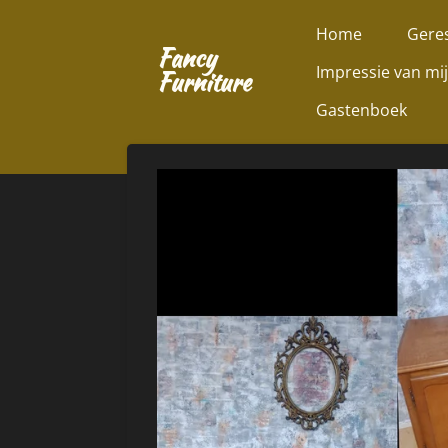
Ga
Home
Geres
direct
Fancy
Impressie van mi
naar
Furniture
de
Gastenboek
hoofdinhoud