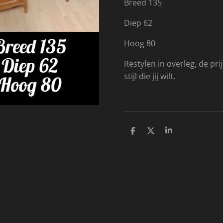
Breed 135
Diep 62
Hoog 80
Restylen in overleg, de prij
stijl die jij wilt.
D
D
S
e
e
h
l
e
a
e
l
r
n
e