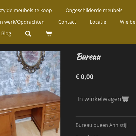
tylde meubels te koop
Ongeschilderde meubels
jn werk/Opdrachten
Contact
Locatie
Wie be
Blog
Bureau
€ 0,00
In winkelwagen
Bureau queen Ann stijl