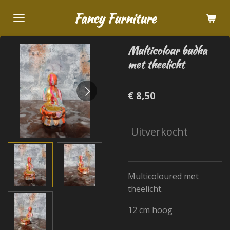
Ga
Fancy Furniture
direct
naar
Multicolour budha
de
met theelicht
hoofdinhoud
€ 8,50
Uitverkocht
Multicoloured met
theelicht.
12 cm hoog