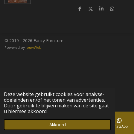
D
D
S
D
e
e
h
e
l
e
a
l
e
l
r
e
n
e
n
© 2019 - 2026 Fancy Furniture
Powered by
JouwWeb
Deze website gebruikt cookies voor analyse-
doeleinden en/of het tonen van advertenties.
Door gebruik te blijven maken van de site gaat
u hiermee akkoord.
Akkoord
E-mailadres
Telefoonnummer
Kaart
Facebook
WhatsApp