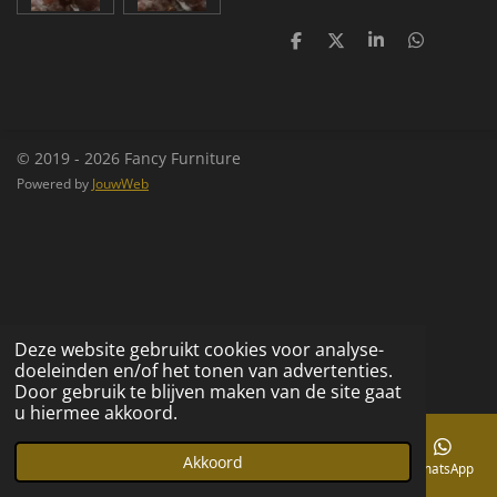
D
D
S
D
e
e
h
e
l
e
a
l
e
l
r
e
n
e
n
© 2019 - 2026 Fancy Furniture
Powered by
JouwWeb
Deze website gebruikt cookies voor analyse-
doeleinden en/of het tonen van advertenties.
Door gebruik te blijven maken van de site gaat
u hiermee akkoord.
Akkoord
E-mailadres
Telefoonnummer
Kaart
Facebook
WhatsApp