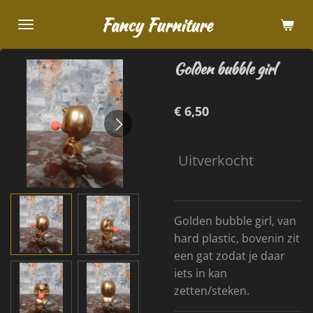
Ga
Fancy Furniture
direct
naar
Golden bubble girl
de
hoofdinhoud
€ 6,50
Uitverkocht
Golden bubble girl, van
hard plastic, bovenin zit
een gat zodat je daar
iets in kan
zetten/steken.