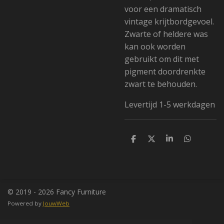
voor een dramatisch
vintage krijtbordgevoel.
Zwarte of heldere was
kan ook worden
gebruikt om dit met
pigment doordrenkte
zwart te behouden.
Levertijd 1-5 werkdagen
D
D
S
D
e
e
h
e
l
e
a
l
e
l
r
e
n
e
n
© 2019 - 2026 Fancy Furniture
Powered by
JouwWeb