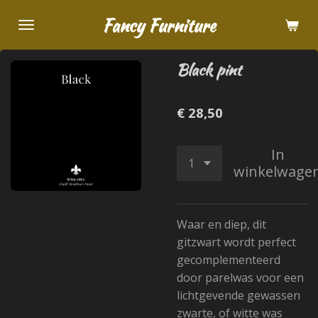
Ga
Fancy Furniture
direct
naar
Black pint
de
hoofdinhoud
€ 28,50
In
winkelwage
Waar en diep, dit
gitzwart wordt perfect
gecomplementeerd
door parelwas voor een
lichtgevende gewassen
zwarte, of witte was