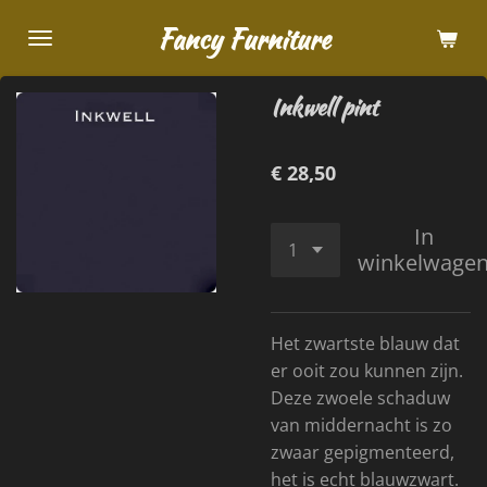
Ga
Fancy Furniture
direct
naar
Inkwell pint
de
hoofdinhoud
€ 28,50
In
winkelwage
Het zwartste blauw dat
er ooit zou kunnen zijn.
Deze zwoele schaduw
van middernacht is zo
zwaar gepigmenteerd,
het is echt blauwzwart.