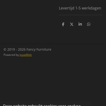
Levertijd 1-5 werkdagen
D
D
S
D
e
e
h
e
l
e
a
l
e
l
r
e
n
e
n
© 2019 - 2026 Fancy Furniture
Powered by
JouwWeb