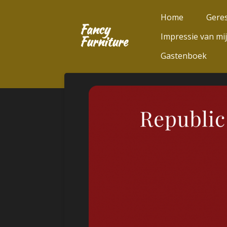
Ga
Home
Geres
direct
Fancy
Impressie van mi
naar
Furniture
de
Gastenboek
hoofdinhoud