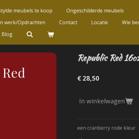
tylde meubels te koop
Ongeschilderde meubels
jn werk/Opdrachten
Contact
Locatie
Wie ben
Blog
Republic Red 16o
€ 28,50
In winkelwagen
een cranberry rode kleur