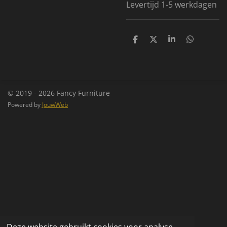
Levertijd 1-5 werkdagen
D
D
S
D
e
e
h
e
l
e
a
l
e
l
r
e
n
e
n
© 2019 - 2026 Fancy Furniture
Powered by
JouwWeb