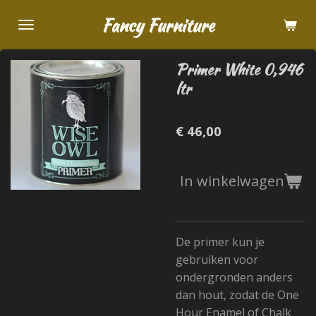
Ga
Fancy Furniture
direct
naar
Primer White 0,946
de
ltr
hoofdinhoud
€ 46,00
In winkelwagen
De primer kun je
gebruiken voor
ondergronden anders
dan hout, zodat de One
Hour Enamel of Chalk