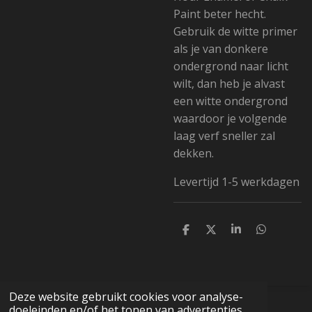
Paint beter hecht.
Gebruik de witte primer
als je van donkere
ondergrond naar licht
wilt, dan heb je alvast
een witte ondergrond
waardoor je volgende
laag verf sneller zal
dekken.
Levertijd 1-5 werkdagen
D
D
S
D
e
e
h
e
l
e
a
l
e
l
r
e
n
e
n
Deze website gebruikt cookies voor analyse-
© 2019 - 2026 Fancy Furniture
doeleinden en/of het tonen van advertenties.