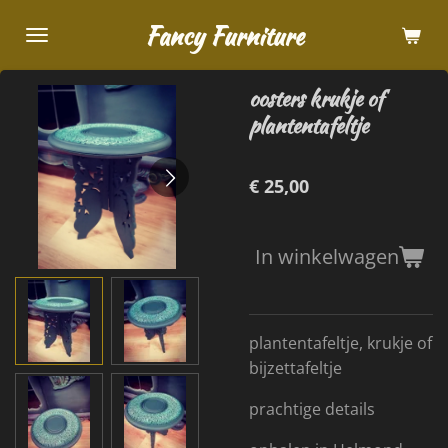
Ga
Fancy Furniture
direct
naar
oosters krukje of
de
plantentafeltje
hoofdinhoud
€ 25,00
In winkelwagen
plantentafeltje, krukje of
bijzettafeltje
prachtige details