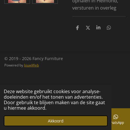
ophalen in Helmond,
versturen in overleg
D
D
S
D
e
e
h
e
l
e
a
l
e
l
r
e
n
e
n
© 2019 - 2026 Fancy Furniture
Powered by
JouwWeb
Deze website gebruikt cookies voor analyse-
doeleinden en/of het tonen van advertenties.
Door gebruik te blijven maken van de site gaat
u hiermee akkoord.
Akkoord
E-mailadres
Telefoonnummer
Kaart
Facebook
WhatsApp